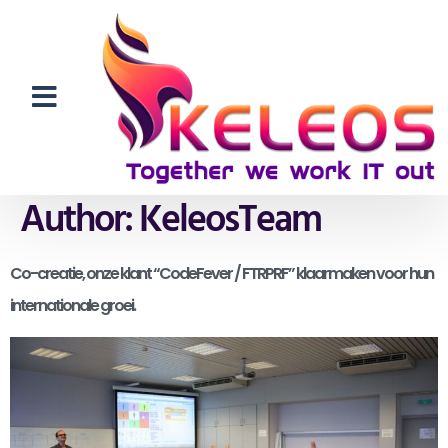
Author:
KeleosTeam
Co-creatie, onze klant “CodeFever / FTRPRF” klaarmaken voor hun
internationale groei.